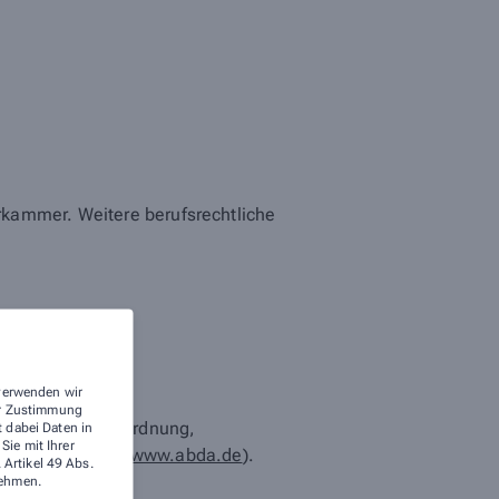
rkammer. Weitere berufsrechtliche
 verwenden wir
rer Zustimmung
Bundesapothekerordnung,
t dabei Daten in
ie mit Ihrer
thekerverbände (
www.abda.de
).
 Artikel 49 Abs.
ehmen.