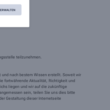
VERWALTEN
ungsstelle teilzunehmen.
lt und nach bestem Wissen erstellt. Soweit wir
ie fortwährende Aktualität, Richtigkeit und
chs liegen und wir auf die zukünftige
angemessen sein, teilen Sie uns dies bitte
er Gestaltung dieser Internetseite